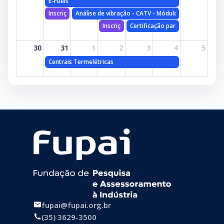
E-Fuels
Inscrições: Centrais Termelétricas
Análise de vibração - CATV - Módulo I
Inscrições: Certificação para Analista de V
Certificação para Analista de Vi
30
31
1
2
3
4
5
Centrais Termelétricas
fupai@fupai.org.br
(35) 3629-3500