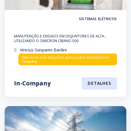
SISTEMAS ELÉTRICOS
MANUTENÇÃO E ENSAIOS EM DISJUNTORES DE ALTA
TENSÃO
UTILIZANDO O OMICRON CIBANO 500
Vinicius Gasparini Bardini
Este curso está disponível apenas para solicitações In
Company
In-Company
DETALHES