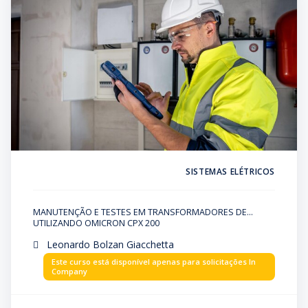
SISTEMAS ELÉTRICOS
MANUTENÇÃO E TESTES EM TRANSFORMADORES DE
POTÊNCIA 1
UTILIZANDO OMICRON CPX 200
Leonardo Bolzan Giacchetta
Este curso está disponível apenas para solicitações In
Company