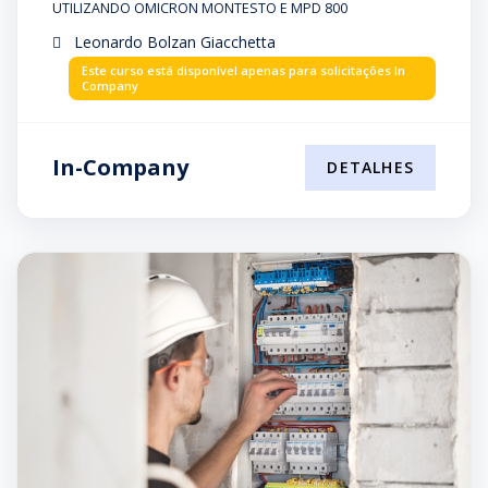
PARCIAIS
UTILIZANDO OMICRON MONTESTO E MPD 800
Leonardo Bolzan Giacchetta
Este curso está disponível apenas para solicitações In
Company
In-Company
DETALHES